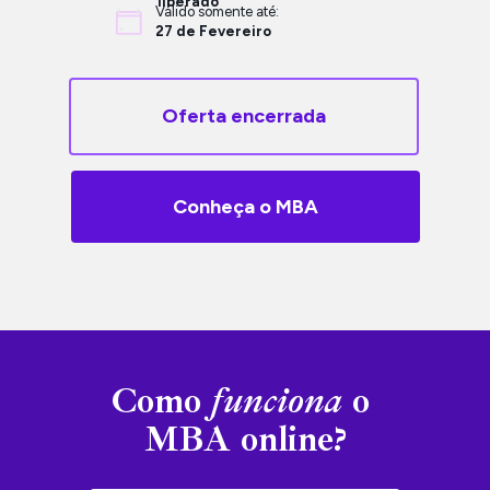
liberado
Válido somente até:
27 de Fevereiro
Oferta encerrada
Conheça o MBA
Como 
funciona
 o 
MBA online?