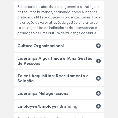
Esta disciplina aborda o planejamento estratégico 
de recursos humanos, ensinando como alinhar as 
práticas de RH aos objetivos organizacionais. Foca 
na criação de valor através da gestão eficiente de 
talentos, análise de indicadores de desempenho e 
promoção de uma cultura de mudança contínua. 
Cultura Organizacional
Você aprenderá a liderar equipes em ambientes de 
Liderança Algorítmica e IA na Gestão 
trabalho híbrido, desenvolvendo uma compreensão 
de Pessoas
profunda da cultura organizacional e de sua 
evolução em contextos globais e cross-culturais. 
Você aprenderá a utilizar a inteligência artificial na 
Talent Acquisition: Recrutamento e 
Explorará como a transformação digital, inovação 
gestão de pessoas, explorando o uso de chatbots e 
Seleção
e intraempreendedorismo impulsionam mudanças, 
assistentes virtuais para apoiar líderes e equipes de 
além de fortalecer sua resiliência e adaptabilidade 
RH. Descobrirá como criar planos de 
Você aprenderá técnicas modernas de 
Liderança Multigeracional
em situações desafiadoras.
desenvolvimento personalizados utilizando IA, 
recrutamento e seleção, focadas na identificação 
otimizando o crescimento e a performance dos 
das melhores práticas para adquirir talentos de 
Você aprenderá a entender os impactos do 
Employee/Employer Branding
colaboradores. 
forma estratégica. Explorará métodos de avaliação 
aumento da longevidade na sociedade e a 
de competências e potencial, garantindo que os 
combater o etarismo nas empresas, desmistificando 