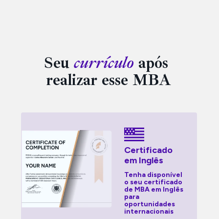
Seu 
currículo
 após 
realizar esse MBA
Certificado 
em Inglês
Tenha disponível 
o seu certificado 
de MBA em Inglês 
para 
oportunidades 
internacionais